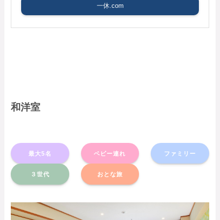
一休.com
和洋室
最大5名
ベビー連れ
ファミリー
３世代
おとな旅